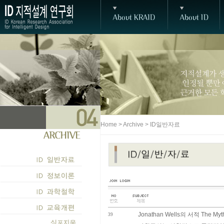
Home > Archive > ID일반자료
Jonathan Wells의 서적 The Myth
39