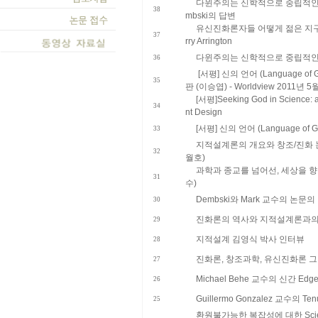
다윈주의는 신학적으로 중립적인가? D
38
mbski의 답변
유신진화론자들 어떻게 젊은 지구
37
rry Arrington
다윈주의는 신학적으로 중립적인가? - 
36
[서평] 신의 언어 (Language o
35
판 (이승엽) - Worldview 2011년 
[서평]Seeking God in Science: an
34
nt Design
[서평] 신의 언어 (Language of
33
지적설계론의 개요와 창조/진화 논쟁
32
월호)
과학과 종교를 넘어선, 세상을 향
31
수)
Dembski와 Mark 교수의 논문의
30
진화론의 역사와 지적설계론과의 
29
지적설계 김영식 박사 인터뷰
28
진화론, 창조과학, 유신진화론 그
27
Michael Behe 교수의 신간 Edge 
26
Guillermo Gonzalez 교수의 Te
25
환원불가능한 복잡성에 대한 Scie