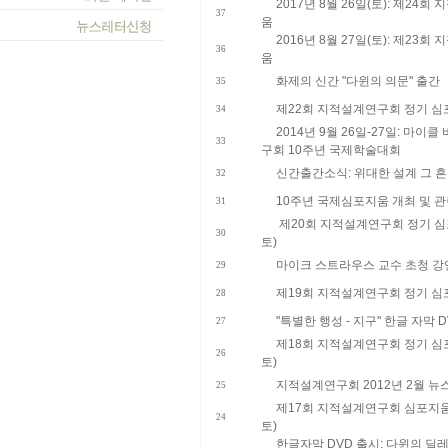
​2017년 8월 26일(토): 제2
37
움
​2016년 8월 27일(토): 제2
36
움
화제의 신간 "다윈의 의문" 출간
35
​제22회 지적설계연구회 정기 심포지
34
2014년 9월 26일-27일: 마
33
구회 10주년 국제학술대회
신간출간소식: 위대한 설계 그 흔
32
10주년 국제심포지움 개최 및 관
31
제20회 지적설계연구회 정기 심포지
30
토)
마이크 스트라우스 교수 초청 강연 
29
제19회 지적설계연구회 정기 심포지
28
"특별한 행성 - 지구" 한글 자막 
27
제18회 지적설계연구회 정기 심포지
26
토)
지적설계연구회 2012년 2월 뉴
25
제17회 지적설계연구회 심포지움 개
24
토)
한글자막 DVD 출시: 다윈의 딜