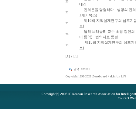
23
테리
진화론을 탐험하다 - 생명의 진화에
22
1세기북스)
제16회 지적설계연구회 심포지움 개
21
토)
월터 브래들리 교수 초청 강연회 20
20
어 통역) - 번역자료 동봉
제15회 지적설계연구회 심포지움 개
19
토)
[1]
2
[3]
LN
Zeroboard
/ skin by
Copyright 1999-2026