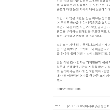
리는 힉스 입자를 발견해 2013년 노벨
을 공격하는 데 집중했지만, 도킨스는 그
종교에 대한 논쟁 자체에 대해 신중해야 할
도킨스가 많은 비판을 받는 이유는 창조
어 무신론 확산을 위한 대중운동을 펼치고 
주년이 되는 해인 지난 2009년, 영국인
광고를 부착하는 캠페인을 주도한 적도 있다
정은 그만하고 인생을 즐겨라”였다.
도킨스는 지난 해 미국 텍사스에서 수제 
림 소년 아흐메드 모하메드와 이슬람국가(
을 SNS에 올려 거센 비난에 시달리기도 
한편 이번 조사 결과는 과학전문지 '공공 
화론에 부정적인 기관의 지원을 받아 이
또 일각에서는 조사에 참여한 학자 2만명 
에 대해 비판적인 평가를 한 만큼 크게 
했다.
aeri@newsis.com
[2017-07-05] 미래부장관 청문