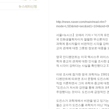
http://news.naver.com/main/read.nhn?
mode=LSD&mid=sec&sid1=104&oid=0
서울=뉴시스】오애리 기자 = '이기적 유전자'
국 진화생물학자이자 열렬한 무신론자인 리
과학계 종사자들이 비판적인 시각을 강하게
교의 관계에 대한 그릇된 정보로 대중을 
영국 인디펜던트는 미국 텍사스주 라이스대
학과 종교의 관계에 대한 인식을 조사한 
적 시각이 강하다는 사실을 확인했다고 3
이번 조사에 참가한 영국 과학자는 1581
디펜던트에 따르면 조사 문항에 도킨스에
직접 거론하면서 그의 과학과 종교에 대한 
"도킨스가 저서와 강연을 통해 과학과 과
주장했다는 것이다. 도킨스에 긍정적인 견
도킨스가 과학계에서 비판을 받고 있기는 이
윌슨 교수가 도킨스를 과학자가 아닌 '저널