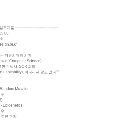
포지움 ====================
15:00
4호
ign.or.kr
펴보는 자유의지의 의미
 of Computer Science)
 박사, SCR 회장
 Habitability), 어디까지 알고 있나?”
사
t Random Mutation
수
공)
pigenetics
수
정 추진 현황