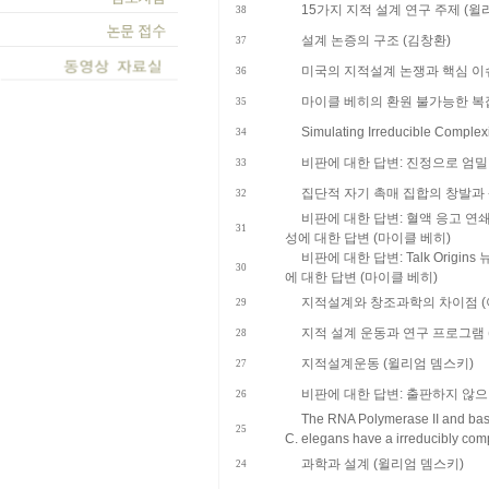
15가지 지적 설계 연구 주제 (윌
38
설계 논증의 구조 (김창환)
37
미국의 지적설계 논쟁과 핵심 이
36
마이클 베히의 환원 불가능한 복
35
Simulating Irreducible Comple
34
비판에 대한 답변: 진정으로 엄밀
33
집단적 자기 촉매 집합의 창발과 
32
비판에 대한 답변: 혈액 응고 연
31
성에 대한 답변 (마이클 베히)
비판에 대한 답변: Talk Orig
30
에 대한 답변 (마이클 베히)
지적설계와 창조과학의 차이점 (
29
지적 설계 운동과 연구 프로그램 
28
지적설계운동 (윌리엄 뎀스키)
27
비판에 대한 답변: 출판하지 않으
26
The RNA Polymerase II and basal
25
C. elegans have a irreducibly c
과학과 설계 (윌리엄 뎀스키)
24