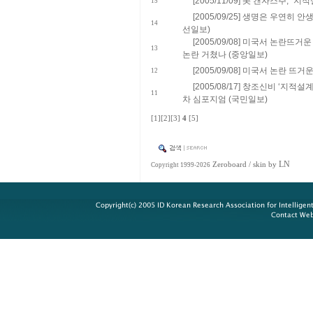
[2005/11/09] 美 캔자스주, `
15
[2005/09/25] 생명은 우연히
14
선일보)
[2005/09/08] 미국서 논란뜨
13
논란 거쳤나 (중앙일보)
[2005/09/08] 미국서 논란 뜨
12
[2005/08/17] 창조신비 ‘지적
11
차 심포지엄 (국민일보)
[1]
[2]
[3]
4
[5]
LN
Zeroboard
/ skin by
Copyright 1999-2026