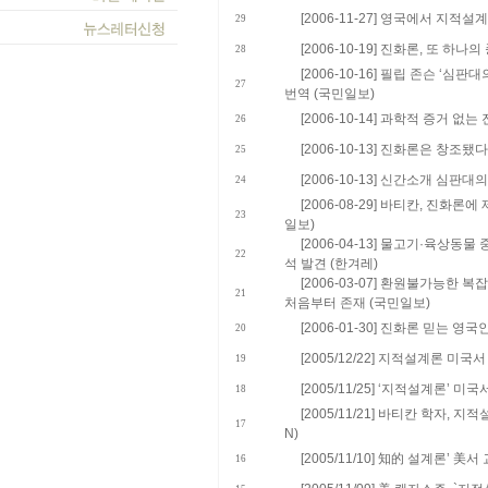
[2006-11-27] 영국에서 지적
29
[2006-10-19] 진화론, 또 하나
28
[2006-10-16] 필립 존슨 ‘심
27
번역 (국민일보)
[2006-10-14] 과학적 증거 없
26
[2006-10-13] 진화론은 창조됐
25
[2006-10-13] 신간소개 심판대의
24
[2006-08-29] 바티칸, 진화론
23
일보)
[2006-04-13] 물고기·육상동물
22
석 발견 (한겨레)
[2006-03-07] 환원불가능한 
21
처음부터 존재 (국민일보)
[2006-01-30] 진화론 믿는 영국
20
[2005/12/22] 지적설계론 미
19
[2005/11/25] ‘지적설계론’ 
18
[2005/11/21] 바티칸 학자, 
17
N)
[2005/11/10] 知的 설계론’ 
16