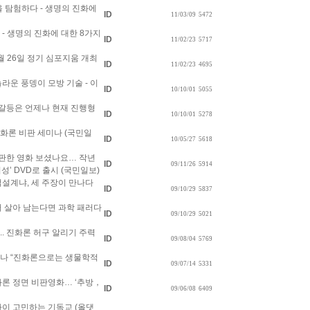
화론을 탐험하다 - 생명의 진화에
ID
11/03/09
5472
다 - 생명의 진화에 대한 8가지
ID
11/02/23
5717
 2월 26일 정기 심포지움 개최
ID
11/02/23
4695
 놀라운 풍뎅이 모방 기술 - 이
ID
10/10/01
5055
대: 갈등은 언제나 현재 진행형
ID
10/10/01
5278
 진화론 비판 세미나 (국민일
ID
10/05/27
5618
’ 비판한 영화 보셨나요… 작년
ID
09/11/26
5914
성’ DVD로 출시 (국민일보)
 지적설계냐, 세 주장이 만나다
ID
09/10/29
5837
논쟁서 살아 남는다면 과학 패러다
ID
09/10/29
5021
주년.. 진화론 허구 알리기 주력
ID
09/08/04
5769
 세미나 “진화론으로는 생물학적
ID
09/07/14
5331
 진화론 정면 비판영화… ‘추방，
ID
09/06/08
6409
론 사이 고민하는 기독교 (올댓