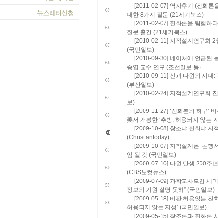
[2011-02-07] 역자후기 (진
69
대한 8가지 질문 (21세기북스)
[2011-02-07] 진화론을 탐험하
68
질문 출간 (21세기북스)
[2010-02-11] 지적설계연구회
67
(국민일보)
[2010-09-30] 네이처에 언급된
66
승엽 교수 연구 (조선일보 등)
[2010-09-11] 신과 다윈의 시
65
(부산일보)
[2010-02-24] 지적설계연구회
64
보)
[2009-11-27] ‘진화론의 허구
63
美서 개봉한 ‘추방, 허용되지 않는 지
[2009-10-08] 창조냐 진화냐
(Christiantoday)
[2009-10-07] 지적설계론, 
61
임 될 것 (국민일보)
[2009-07-10] 다윈 탄생 200
60
(CBS노컷뉴스)
[2009-07-09] 과학교사모임
59
정보의 기원 설명 못해” (국민일보)
[2009-05-18] 비판 허용않는
58
허용되지 않는 지성’ (국민일보)
[2009-05-15] 창조론과 진화