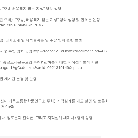
및 "추방 허용되지 않는 지성" 영화 상영
원 주최)
: "
추방
,
허용되지 않는 지성" 영화 상영 및 진화론 논쟁
p?bo_table=plan&wr_id=97
모임
:
영화소개 및 지적설계론 및 추방 영화 관련 논쟁
미나 및 추방 영화 상영
http://creation21.or.kr/xe/?document_srl=417
인가? (좋은교사운동모임 주최): 진화론에 대한 지적설계론적 비판
.asp?page=1&gCode=kmi&arcid=0921349146&cp=du
한 세계관 논쟁 및 간증
 (감신대 기독교통합학문연구소 주최): 지적설계론 개요 설명 및 토론회
id=204585
미나:
창조론과 진화론, 그리고 지적설계 세미나 / 영화 상영