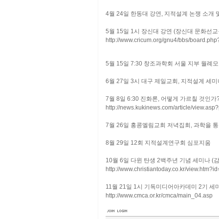
4월 24일 한동대 강연, 지적설계 논쟁 소개 
5
월
15
일
1
시 장신대 강연 (장신대 문화선교
http://www.cricum.org/gnu4/bbs/board.ph
5
월
15
일
7:30
창조과학회 서울 지부 월례
6월 27일 3시 대구 제일교회, 지적설계 세
7월 8일 6:30 진화론, 어떻게 가르칠 것
http://news.kukinews.com/article/view
7월 26일 홍콩엘림교회 저녁집회, 과학을 통
8월 29일 12회 지적설계연구회 심포지움
10월 6일 다윈 탄생 2백주년 기념 세미나
http://www.christiantoday.co.kr/view.htm?
11월 21일 1시 기독미디어아카데미 2기 세
http://www.cmca.or.kr/cmca/main_04.asp