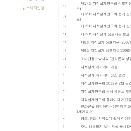
제17회 지적설계연구회 심포지움 개
17
토)
제18회 지적설계연구회 정기 심포지
16
토)
제19회 지적설계연구회 정기 심포지
15
제29회 지적설계 심포지움 발표
14
제8회 지적설계 심포지움 (2007년
13
제9회 지적설계 심포지움(2008년 
12
조나단웰스박사의 "진화론의 상징
11
지적설계 아카데미 개설
10
지적설계 아카데미 장소 변경
9
지적설계연구회 2012년 2월 뉴
8
지적설계연구회 공식 유튜브 계
7
지적설계연구회 홈페이지 개편
6
진화론을 탐험하다 - 생명의 진화에
5
1세기북스)
창조, 진화, 지적설계 쉽게 이해하
4
추방 허용되지 않는 지성 국내 D
3