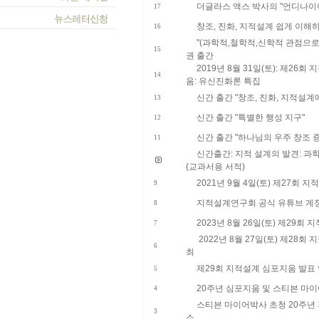
더글라스 액스 박사의 "언디나이
17
창조, 진화, 지적설계 쉽게 이해하
16
"(과학적,철학적,신학적 관점으로 본
15
권 출간
​2019년 8월 31일(토): 제2
14
움: 유신진화론 특집
신간 출간 "창조, 진화, 지적설계
13
신간 출간 "특별한 행성 지구"
12
신간 출간 "하나님의 우주 창조 
11
신간출간: 지적 설계의 발견: 과
(교과서용 서적)
2021년 9월 4일(토) 제27회
9
지적설계연구회 공식 유튜브 계
8
2023년 8월 26일(토) 제29회
7
2022년 8월 27일(토) 제28
6
최
제29회 지적설계 심포지움 발표
5
20주년 심포지움 및 스티븐 마
4
스티븐 마이어박사 초청 20주년
3
소