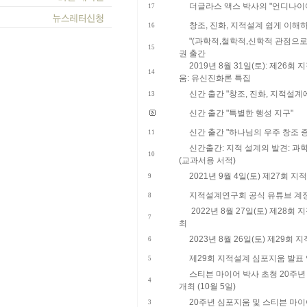
더글라스 액스 박사의 "언디나이
17
창조, 진화, 지적설계 쉽게 이해하
16
"(과학적,철학적,신학적 관점으로 본
15
권 출간
​2019년 8월 31일(토): 제2
14
움: 유신진화론 특집
신간 출간 "창조, 진화, 지적설계
13
신간 출간 "특별한 행성 지구"
신간 출간 "하나님의 우주 창조 
11
신간출간: 지적 설계의 발견: 과
10
(교과서용 서적)
2021년 9월 4일(토) 제27회
9
지적설계연구회 공식 유튜브 계
8
2022년 8월 27일(토) 제28
7
최
2023년 8월 26일(토) 제29회
6
제29회 지적설계 심포지움 발표
5
스티븐 마이어 박사 초청 20주
4
개최 (10월 5일)
20주년 심포지움 및 스티븐 마
3