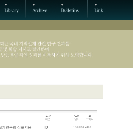
 지적설계연구회 심포지움
ID
18/07/06
4103