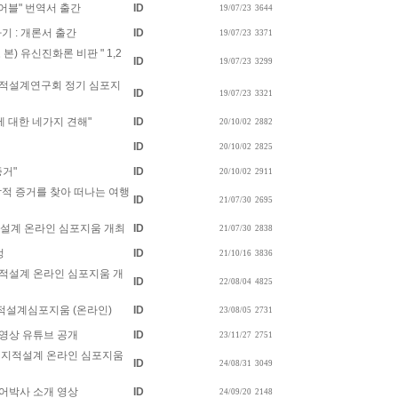
어블" 번역서 출간
ID
19/07/23
3644
기 : 개론서 출간
ID
19/07/23
3371
) 유신진화론 비판 " 1,2
ID
19/07/23
3299
6회 지적설계연구회 정기 심포지
ID
19/07/23
3321
에 대한 네가지 견해"
ID
20/10/02
2882
ID
20/10/02
2825
증거"
ID
20/10/02
2911
학적 증거를 찾아 떠나는 여행
ID
21/07/30
2695
 지적설계 온라인 심포지움 개최
ID
21/07/30
2838
정
ID
21/10/16
3836
회 지적설계 온라인 심포지움 개
ID
22/08/04
4825
 지적설계심포지움 (온라인)
ID
23/08/05
2731
 영상 유튜브 공개
ID
23/11/27
2751
년 지적설계 온라인 심포지움
ID
24/08/31
3049
이어박사 소개 영상
ID
24/09/20
2148