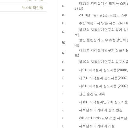
제13회 지적설계 심포지움 스케줄 
17
27일)
2010년 1월 8일(금) 프랭크 스
16
추방 허용되지 않는 지성 국내 D
15
제12회 지적설계연구회 정기 심포지
14
토)
앨빈 플랜팅가 교수 초청강연회 (2
대)
제11회 지적설계연구회 심포지움 및
12
토)
제10회 지적설계연구회 심포지움 (
11
제9회 지적설계 심포지움(2008년 
10
제 7회 지적설계 심포지움(2007. 2.
9
제8회 지적설계 심포지움 (2007년
8
신간 출간 및 계획
7
제 6회 지적설계연구회 심포지움 (20
6
지적설계 아카데미 장소 변경
5
William Harris 교수 초빙 지적
4
지적설계 아카데미 개설
3