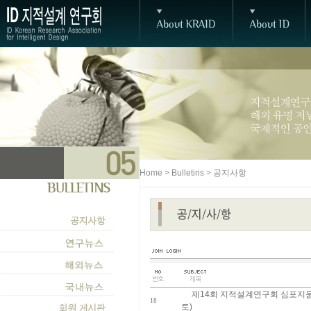
Home > Bulletins > 공지사항
제14회 지적설계연구회 심포지움 개
18
토)