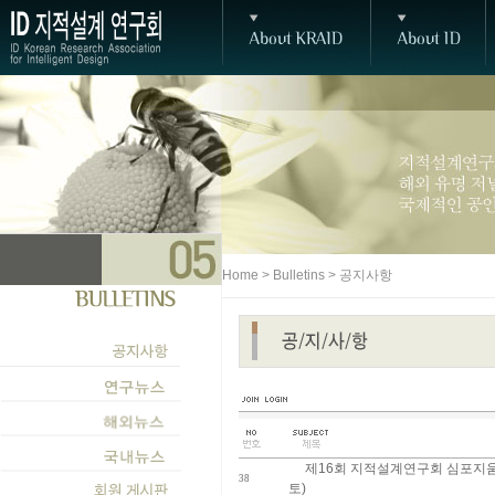
Home > Bulletins > 공지사항
제16회 지적설계연구회 심포지움 개
38
토)