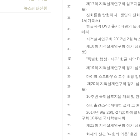
제17회 지적설계연구회 심포지움 개
37
토)
진화론을 탐험하다 - 생명의 진화에
36
1세기북스)
한글자막 DVD 출시: 다윈의 딜
35
테리
지적설계연구회 2012년 2월 뉴
34
제18회 지적설계연구회 정기 심포지
33
토)
"특별한 행성 - 지구" 한글 자막 
제19회 지적설계연구회 정기 심포지
31
마이크 스트라우스 교수 초청 강연 
30
제20회 지적설계연구회 정기 심포지
29
토)
10주년 국제심포지움 개최 및 관
28
신간출간소식: 위대한 설계 그 흔
27
2014년 9월 26일-27일: 마
26
구회 10주년 국제학술대회
​제22회 지적설계연구회 정기 심포지
25
화제의 신간 "다윈의 의문" 출간
24