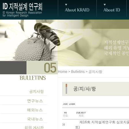
Home > Bulletins > 공지사항
제16회 지적설계연구회 심포지움 개
38
토)