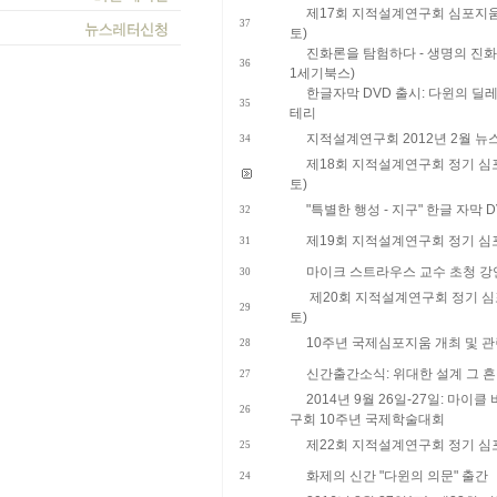
제17회 지적설계연구회 심포지움 개
37
토)
진화론을 탐험하다 - 생명의 진화에
36
1세기북스)
한글자막 DVD 출시: 다윈의 딜
35
테리
지적설계연구회 2012년 2월 뉴
34
제18회 지적설계연구회 정기 심포지
토)
"특별한 행성 - 지구" 한글 자막 
32
제19회 지적설계연구회 정기 심포지
31
마이크 스트라우스 교수 초청 강연 
30
제20회 지적설계연구회 정기 심포지
29
토)
10주년 국제심포지움 개최 및 관
28
신간출간소식: 위대한 설계 그 흔
27
2014년 9월 26일-27일: 마
26
구회 10주년 국제학술대회
​제22회 지적설계연구회 정기 심포지
25
화제의 신간 "다윈의 의문" 출간
24