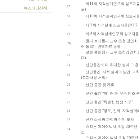
제11회 지적설계연구회 심포지움 및
37
토)
제10회 지적설계연구회 심포지움 (
36
제 7회 지적설계 심포지움(2007. 2.
35
제 6회 지적설계연구회 심포지움 (20
34
월터 브래들리 교수 초청 강연회 20
어 통역) - 번역자료 동봉
앨빈 플랜팅가 교수 초청강연회 (2
32
대)
신간출간소식: 위대한 설계 그 흔
31
신간출간: 지적 설계의 발견: 과
30
(교과서용 서적)
신간 출간 및 계획
29
신간 출간 "하나님의 우주 창조 
28
신간 출간 "특별한 행성 지구"
27
신간 출간 "창조, 진화, 지적설계
26
신간 소식과 과학과 신앙 포럼
25
스티븐 마이어박사 초청 20주년
24
소
스티븐 마이어 박사 초청 20주