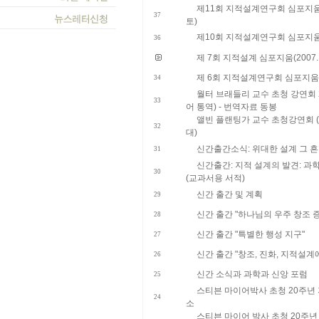
제11회 지적설계연구회 심포지움 및
37
토)
제10회 지적설계연구회 심포지움 (
36
제 7회 지적설계 심포지움(2007. 2.
제 6회 지적설계연구회 심포지움 (20
34
월터 브래들리 교수 초청 강연회 20
33
어 통역) - 번역자료 동봉
앨빈 플랜팅가 교수 초청강연회 (2
32
대)
신간출간소식: 위대한 설계 그 흔
31
신간출간: 지적 설계의 발견: 과
30
(교과서용 서적)
신간 출간 및 계획
29
신간 출간 "하나님의 우주 창조 
28
신간 출간 "특별한 행성 지구"
27
신간 출간 "창조, 진화, 지적설계
26
신간 소식과 과학과 신앙 포럼
25
스티븐 마이어박사 초청 20주년
24
소
스티븐 마이어 박사 초청 20주