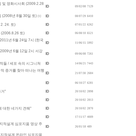
 영화시사회 (2009.2.28
ID
09/02/08
7129
2008년 8월 30일 토)
ID
[1]
08/07/29
6410
 24. 토)
ID
07/01/22
6262
06.8.26 토)
ID
06/08/10
6521
11년 6월 24일 7시 (한국
ID
11/06/15
5992
009년 6월 12일 2시 서강
ID
09/06/08
7261
적들 / 세포 속의 시그니쳐
ID
14/06/21
7443
학적 증거를 찾아 떠나는 여행
ID
21/07/30
2684
ID
06/10/27
6281
증거"
ID
20/10/02
2898
ID
20/10/02
2813
에 대한 네가지 견해"
ID
20/10/02
2870
ID
17/11/17
4009
 지적설계 심포지움 영상 주
ID
26/01/18
489
년 지적설계 온라인 심포지움