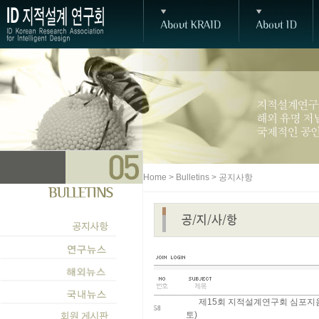
Home > Bulletins > 공지사항
제15회 지적설계연구회 심포지움 개
58
토)