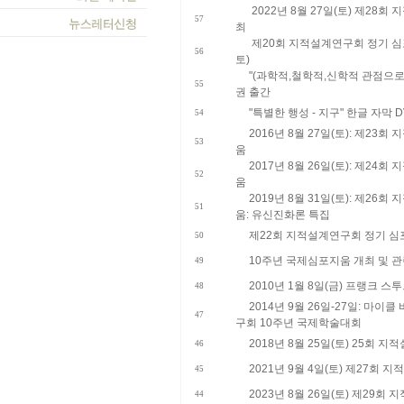
2022년 8월 27일(토) 제28
57
최
제20회 지적설계연구회 정기 심포지
56
토)
"(과학적,철학적,신학적 관점으로 본
55
권 출간
"특별한 행성 - 지구" 한글 자막 
54
​2016년 8월 27일(토): 제2
53
움
​2017년 8월 26일(토): 제2
52
움
​2019년 8월 31일(토): 제2
51
움: 유신진화론 특집
​제22회 지적설계연구회 정기 심포지
50
10주년 국제심포지움 개최 및 관
49
2010년 1월 8일(금) 프랭크 스
48
2014년 9월 26일-27일: 마
47
구회 10주년 국제학술대회
2018년 8월 25일(토) 25회
46
2021년 9월 4일(토) 제27회
45
2023년 8월 26일(토) 제29회
44