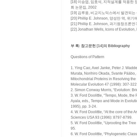
[18] 이승엽, 임효석, 지적설계를 적용
회 논문집, 2002
[19] 김루웅, 비교지노믹스에서 발견되는
[20] Phillip E. Johnson, 양성만 역, 위기
[21] Phillip E. Johnson, 과기원창조
[22] Jonathan Wells, Icons of Evolution,
부 록: 참고문헌 [14]의 Bibliography
Questions of Pattern
1. Ying Cao, Axel Janke, Peter J. Wad
Murata, Norihiro Okada, Svante Pääbo,
Mitochondrial Proteins in Resolving the
Molecular Evolution 47 (1998): 307-322
2. Simon Conway Morris, “Evolution: Bri
3. W. Ford Doolittle, “Tempo, Mode, the 
Ayala, eds., Tempo and Mode in Evolut
1995), pp. 3-24.
4. W. Ford Doolittle, “At the core of th
Sciences USA 93 (1996): 8797-8799.
5. W. Ford Doolittle, “Uprooting the Tree
95.
6. W. Ford Doolittle, “Phylogenetic Clas