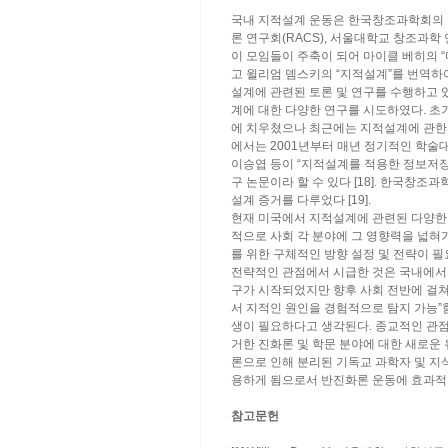
국내 지적설계 운동은 한국창조과학회의 일부
론 연구회(RACS), 서울대학교 창조과학 
이 모임들이 주축이 되어 마이클 베히의 “
고 윌리엄 뎀스키의 “지적설계”를 번역하
설계에 관련된 토론 및 연구를 수행하고 
계에 대한 다양한 연구를 시도하였다. 초
에 치우쳤으나 최근에는 지적설계에 관한 
에서는 2001년부터 매년 정기적인 학술
이승엽 등이 “지적설계를 적용한 정보저
구 논문이라 할 수 있다 [18]. 한국창
설계 증거를 다루었다 [19].
현재 미국에서 지적설계에 관련된 다양한 
적으로 사회 각 분야에 그 영향력을 넓혀
를 위한 구체적인 방향 설정 및 전략이 
전략적인 관점에서 시급한 것은 국내에서
구가 시작되었지만 향후 사회 전반에 걸쳐
서 지적인 원인을 경험적으로 탐지 가능”
생이 필요하다고 생각된다. 종교적인 관
거한 진화론 및 학문 분야에 대한 새로운
론으로 인해 분리된 기독교 과학자 및 지
용하게 됨으로서 반진화론 운동에 효과적
참고문헌