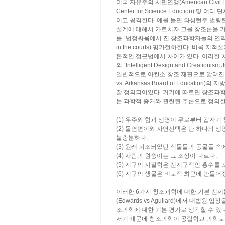
미국 자유주의 시민연맹(American Civil Li
Center for Science Eduction
이고 공격한다. 예를 들면 와싱턴주 벌링턴의
설계에 대해서 가르치자 그를 창조론을 
를 “법정싸움에서 진 창조과학자들의 연막전술”(a sm
in the courts) 평가절하한다. 비
본적인 접근법에서 차이가 있다. 이러한 차이는
의 “Intelligent Design and Creationi
일반적으로 아칸소 창조 재판으로 알려진 1
vs. Arkansas Board of Education)
잘 정의되어있다. 거기에 따르면 창조과학
는 과학적 증거와 관련된 추론으로 정의한
(1) 우주와 힘과 생명이 무로부터 갑자기
(2) 돌연변이와 자연선택은 단 하나의 
불충분하다.
(3) 원래 피조되었던 식물들과 동물들 
(4) 사람과 원숭이는 그 조상이 다르다.
(5) 지구의 지질학은 전지구적인 홍수를
(6) 지구의 생물은 비교적 최근에 만들어졌
이러한 6가지 창조과학에 대한 기본 전제
(Edwards vs Aguilard)에서 대
조과학에 대한 기본 평가로 생각할 수 있다
서기 때문에 창조과학이 공립학교 과학교