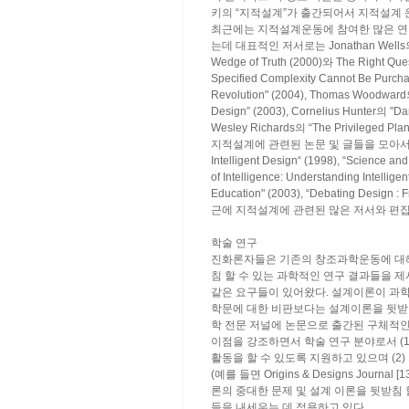
키의 “지적설계”가 출간되어서 지적설계 
최근에는 지적설계운동에 참여한 많은 연
는데 대표적인 저서로는 Jonathan Wells의 “I
Wedge of Truth (2000)와 The Right Q
Specified Complexity Cannot Be Purcha
Revolution" (2004), Thomas Woodward의 “
Design” (2003), Cornelius Hunter의 "Da
Wesley Richards의 “The Privileged Pl
지적설계에 관련된 논문 및 글들을 모아서 편집된 책
Intelligent Design“ (1998), “Science and
of Intelligence: Understanding Intellige
Education" (2003), “Debating Desig
근에 지적설계에 관련된 많은 저서와 편
학술 연구
진화론자들은 기존의 창조과학운동에 대해
침 할 수 있는 과학적인 연구 결과들을 
같은 요구들이 있어왔다. 설계이론이 과
학문에 대한 비판보다는 설계이론을 뒷받침
학 전문 저널에 논문으로 출간된 구체적인 연구 
이점을 강조하면서 학술 연구 분야로서 (
활동을 할 수 있도록 지원하고 있으며 (
(예를 들면 Origins & Designs Journ
론의 중대한 문제 및 설계 이론을 뒷받침
들을 내세우는 데 적용하고 있다.