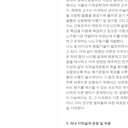
현재의 생체모방공학은 다양한 형태로 전
에서는 서울대 기계공학과의 최해천 교수와
다. 최해천 교수는 미국에서 상어의 비늘이
을 모방한 필름을 항공기에 붙이면 공기 
필름은 상용화돼 비행기 및 잠수함 그리고 
수는 근육조직이 액틴과 미오신간에 발생
조 특성을 이용해 복잡하고 정교한 구동
노구동기관 개발하게 되었는데 이를 바탕
하고 조작하는 나노구동기를 개발했다.
나노 및 바이오의 융합기술이 발전하면서
고 있다. 이와 같이 최첨단 과학은 지적
로 하여 첨단 시스템 설계에 응용되고 있
점을 제시하고 이와 관련된 체계적인 연
이상과 같이 지적설계운동의 학술 분야를
포함되도록 하는 쐐기운동의 목표를 이루기
램의 수행이 필수적이다. 그 동안 창조과
주류 과학으로 포함되기 위해서는 자연에
라는 증거를 제시할 수 있는 선도적인 연
이외의 다른 원리가 존재한다는 것, 생명
이 가능하다는 것, 그 이외에도 기존 과
이나, 이미 연구된 결과들에 대한 새로운
길 기대한다.
V. 국내 지적설계 운동 및 적용