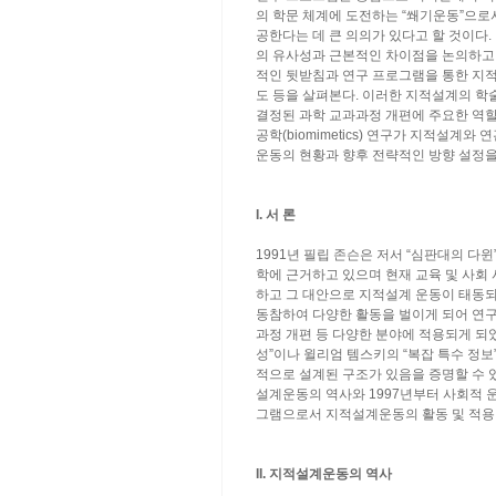
의 학문 체계에 도전하는 “쐐기운동”으
공한다는 데 큰 의의가 있다고 할 것이다
의 유사성과 근본적인 차이점을 논의하고 
적인 뒷받침과 연구 프로그램을 통한 지적
도 등을 살펴본다. 이러한 지적설계의 
결정된 과학 교과과정 개편에 주요한 역할
공학(biomimetics) 연구가 지적설계
운동의 현황과 향후 전략적인 방향 설정을
I. 서 론
1991년 필립 존슨은 저서 “심판대의 
학에 근거하고 있으며 현재 교육 및 사회
하고 그 대안으로 지적설계 운동이 태동되
동참하여 다양한 활동을 벌이게 되어 연구
과정 개편 등 다양한 분야에 적용되게 되
성”이나 윌리엄 템스키의 “복잡 특수 정
적으로 설계된 구조가 있음을 증명할 수 
설계운동의 역사와 1997년부터 사회적 운
그램으로서 지적설계운동의 활동 및 적용
II. 지적설계운동의 역사