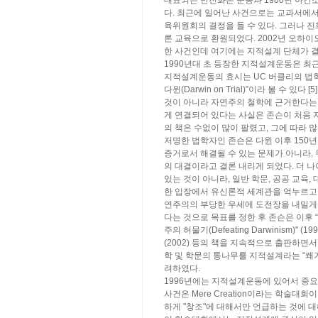
대표되는 반진화론 운동과 1980년 아
다. 최근에 일어난 사건으로는 교과서에서
육위원회의 결정을 들 수 있다. 그러나 
론 교육으로 환원되었다. 2002년 오하이
한 사건인데 여기에는 지적설계 단체가 결정
1990년대 초 등장한 지적설계운동은 최
지적설계운동의 효시는 UC 버클리의 법학
다윈(Darwin on Trial)”이라 볼 수 
것이 아니라 자연주의 철학에 근거한다는 
게 연결되어 있다는 사실은 존슨이 처음 
의 책은 수없이 많이 팔렸고, 그에 따라
저명한 법학자인 존슨은 다윈 이후 150년
증거로서 해결될 수 있는 문제가 아니라,
의 대결이라고 결론 내리게 되었다. 더 
있는 것이 아니라, 일반 학문, 공공 교
한 입장에서 유신론적 세계관을 억누르고 
연주의의 부당한 우세에 도전장을 내밀게
다는 것으로 목표를 정한 후 존슨은 이후 “균형잡힌 
주의 허물기(Defeating Darwinism)" (1997),
(2002) 등의 책을 지속적으로 출판하면
학 및 학문의 통나무를 지적설계라는 “쐐기
려하였다.
1996년에는 지적설계운동에 있어서 중요한
사건은 Mere Creation이라는 학술
하게 "창조"에 대해서만 언급하는 것에 