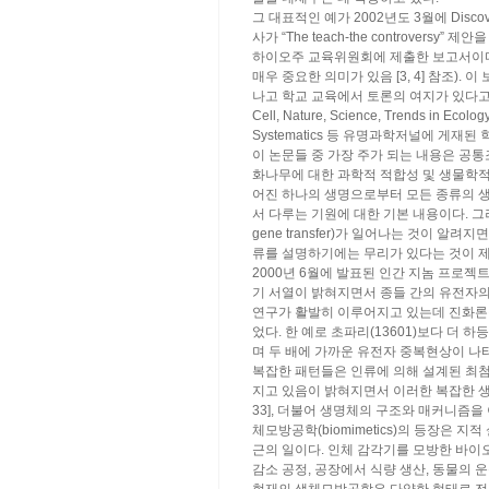
그 대표적인 예가 2002년도 3월에 Discovery I
사가 “The teach-the controver
하이오주 교육위원회에 제출한 보고서이다 
매우 중요한 의미가 있음 [3, 4] 참조)
나고 학교 교육에서 토론의 여지가 있다고
Cell, Nature, Science, Trends in Ecolo
Systematics 등 유명과학저널에 게재된
이 논문들 중 가장 주가 되는 내용은 공
화나무에 대한 과학적 적합성 및 생물학적
어진 하나의 생명으로부터 모든 종류의 
서 다루는 기원에 대한 기본 내용이다. 그
gene transfer)가 일어나는 것이 
류를 설명하기에는 무리가 있다는 것이 제시된
2000년 6월에 발표된 인간 지놈 프로
기 서열이 밝혀지면서 종들 간의 유전자
연구가 활발히 이루어지고 있는데 진화론
었다. 한 예로 초파리(13601)보다 더 하
며 두 배에 가까운 유전자 중복현상이 나타
복잡한 패턴들은 인류에 의해 설계된 최첨
지고 있음이 밝혀지면서 이러한 복잡한 생
33], 더불어 생명체의 구조와 매커니즘을
체모방공학(biomimetics)의 등장은 지
근의 일이다. 인체 감각기를 모방한 바이오
감소 공정, 공장에서 식량 생산, 동물의 