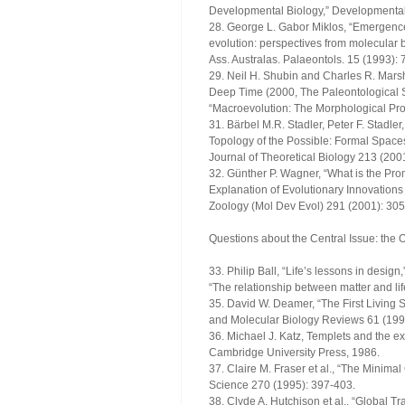
Developmental Biology,” Developmental
28. George L. Gabor Miklos, “Emergence
evolution: perspectives from molecular
Ass. Australas. Palaeontols. 15 (1993): 
29. Neil H. Shubin and Charles R. Marshal
Deep Time (2000, The Paleontological S
“Macroevolution: The Morphological Pro
31. Bärbel M.R. Stadler, Peter F. Stadle
Topology of the Possible: Formal Space
Journal of Theoretical Biology 213 (200
32. Günther P. Wagner, “What is the Pro
Explanation of Evolutionary Innovations
Zoology (Mol Dev Evol) 291 (2001): 305
Questions about the Central Issue: the 
33. Philip Ball, “Life’s lessons in desi
“The relationship between matter and li
35. David W. Deamer, “The First Living 
and Molecular Biology Reviews 61 (199
36. Michael J. Katz, Templets and the e
Cambridge University Press, 1986.
37. Claire M. Fraser et al., “The Mini
Science 270 (1995): 397-403.
38. Clyde A. Hutchison et al., “Global