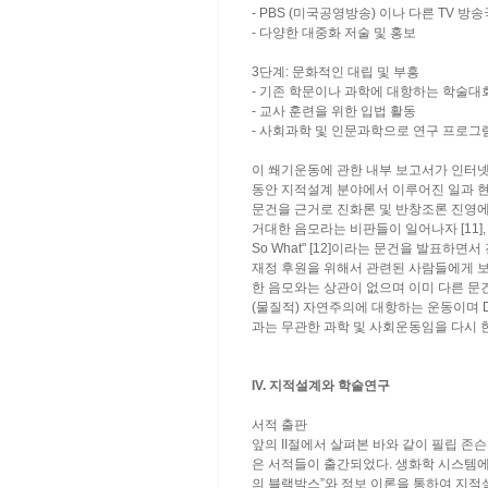
- PBS (미국공영방송) 이나 다른 TV 방
- 다양한 대중화 저술 및 홍보
3단계: 문화적인 대립 및 부흥
- 기존 학문이나 과학에 대항하는 학술대
- 교사 훈련을 위한 입법 활동
- 사회과학 및 인문과학으로 연구 프로그
이 쐐기운동에 관한 내부 보고서가 인터넷
동안 지적설계 분야에서 이루어진 일과 현
문건을 근거로 진화론 및 반창조론 진영에
거대한 음모라는 비판들이 일어나자 [11], Disco
So What" [12]이라는 문건을 발표하
재정 후원을 위해서 관련된 사람들에게 
한 음모와는 상관이 없으며 이미 다른 문
(물질적) 자연주의에 대항하는 운동이며 Disc
과는 무관한 과학 및 사회운동임을 다시 
IV. 지적설계와 학술연구
서적 출판
앞의 II절에서 살펴본 바와 같이 필립 존슨
은 서적들이 출간되었다. 생화학 시스템에
의 블랙박스”와 정보 이론을 통하여 지적