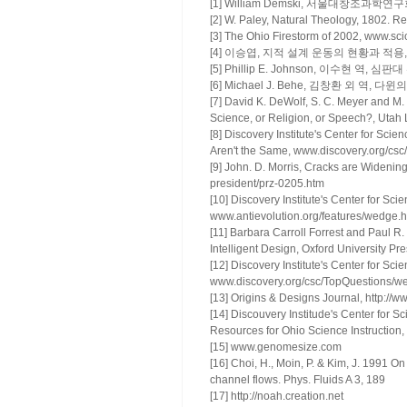
[1] William Demski, 서울대창조과학연구회 역,
[2] W. Paley, Natural Theology, 1802. R
[3] The Ohio Firestorm of 2002, www.sci
[4] 이승엽, 지적 설계 운동의 현황과 적용
[5] Phillip E. Johnson, 이수현 역, 
[6] Michael J. Behe, 김창환 외 역, 다
[7] David K. DeWolf, S. C. Meyer and M.
Science, or Religion, or Speech?, Utah
[8] Discovery Institute's Center for Scie
Aren't the Same, www.discovery.org/csc/
[9] John. D. Morris, Cracks are Widenin
president/prz-0205.htm
[10] Discovery Institute's Center for Sc
www.antievolution.org/features/wedge.h
[11] Barbara Carroll Forrest and Paul R
Intelligent Design, Oxford University Pr
[12] Discovery Institute's Center for S
www.discovery.org/csc/TopQuestions/we
[13] Origins & Designs Journal,
http://w
[14] Discouvery Institude's Center for 
Resources for Ohio Science Instruction
[15] www.genomesize.com
[16] Choi, H., Moin, P. & Kim, J. 1991 On 
channel flows. Phys. Fluids A 3, 189
[17]
http://noah.creation.net