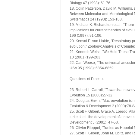
Biology 47 (1998): 61-76
18. Colin Patterson, David M. Williams
Between Molecular and Morphological P
Systematics 24 (1993): 153-188.
19. Michael K. Richardson et al., “There
implications for current theories of ev
196 (1997): 91-106.
20. Kensal E. van Holde, “Respiratory pr
evolution,” Zoology: Analysis of Compl
21. Kenneth Weiss, “We Hold These Trut
10 (2001):199-203.
22. Carl Woese, “The universal ancesto
USA 95 (1998): 6854-6859
Questions of Process
23. Robert L. Carroll, “Towards a new e
Evolution 15 (2000):27-32.
24. Douglas Erwin, “Macroevolution is m
Evolution & Development 2 (2000):78-8
25. Scott F. Gilbert, Grace A. Loredo, A
turtle shell: the development of a novel 
Development 3 (2001): 47-58.
26. Olivier Rieppel, “Turtles as Hopefu
27. Scott F. Gilbert, John M. Opitz, and 