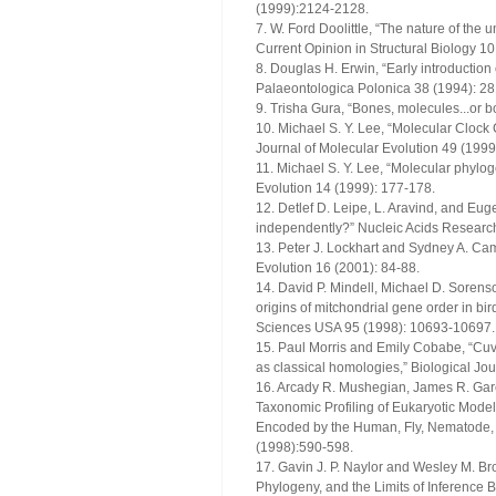
(1999):2124-2128.
7. W. Ford Doolittle, “The nature of the 
Current Opinion in Structural Biology 1
8. Douglas H. Erwin, “Early introduction
Palaeontologica Polonica 38 (1994): 2
9. Trisha Gura, “Bones, molecules...or 
10. Michael S. Y. Lee, “Molecular Cloc
Journal of Molecular Evolution 49 (199
11. Michael S. Y. Lee, “Molecular phylo
Evolution 14 (1999): 177-178.
12. Detlef D. Leipe, L. Aravind, and Eug
independently?” Nucleic Acids Researc
13. Peter J. Lockhart and Sydney A. Cam
Evolution 16 (2001): 84-88.
14. David P. Mindell, Michael D. Sorens
origins of mitchondrial gene order in bi
Sciences USA 95 (1998): 10693-10697.
15. Paul Morris and Emily Cobabe, “Cuvi
as classical homologies,” Biological Jo
16. Arcady R. Mushegian, James R. Gare
Taxonomic Profiling of Eukaryotic Mode
Encoded by the Human, Fly, Nematode
(1998):590-598.
17. Gavin J. P. Naylor and Wesley M. 
Phylogeny, and the Limits of Inference