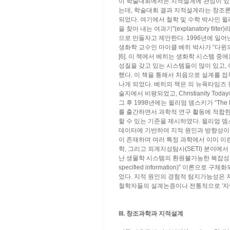
이 학술대회에서는 지적설계에 관심이 있는
는데, 학술대회 결과 지적설계라는 창조
되었다. 여기에서 철학 및 수학 박사인 윌
을 찾아 내는 여과기"(explanatory f
으로 만들자고 제안한다. 1996년에 일어난
생화학 교수인 마이클 베히 박사가 “다윈의 블랙
[6]. 이 책에서 베히는 생화학 시스템 중에는 “환
성질을 갖고 있는 시스템들이 많이 있고,
했다. 이 책을 통해서 처음으로 설계를 
나게 되었다. 베히의 책은 의 뉴욕타임즈 등 신
술지에서 비평되었고, Christianity T
그 후 1998년에는 윌리엄 뎀스키가 “The Design 
를 출간하면서 과학적 연구 활동에 적합한
할 수 있는 기준을 제시하였다. 윌리엄 
데이터에 기반하여 지적 원인과 방향성이 
이 존재하며 여러 특정 과학에서 이미 이
학, 그리고 외계지성탐사(SETI) 분야에
난 생물학 시스템의 환원불가능한 복잡성이 
specified information)” 이론
었다. 지적 원인의 경험적 탐지가능성은 
철학자들의 설계논증이나 전통적으로 '자
III. 창조과학과 지적설계