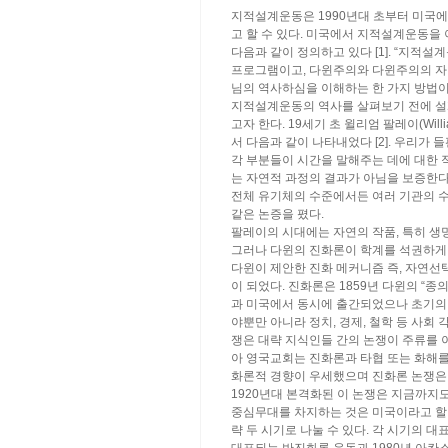
지적설계운동은 1990년대 초부터 미국
고 할 수 있다. 미국에서 지적설계운동을 
다음과 같이 정의하고 있다 [1]. “지적
프로그램이고, 다윈주의와 다윈주의의 자
님의 역사하심을 이해하는 한 가지 방법이
지적설계운동의 역사를 살펴보기 전에 설
고자 한다. 19세기 초 윌리엄 팔레이(William
서 다음과 같이 나타내었다 [2]. 우리가 
각 부분들이 시간을 말해주는 데에 대한 
는 자연적 과정의 결과가 아님을 보증한다
전체 유기체의 수준에서든 여러 기관의 
같은 논증을 폈다.
팔레이의 시대에는 자연의 작품, 특히 생
그러나 다윈의 진화론이 학계를 석권하게
다윈이 제안한 진화 메커니즘 즉, 자연선
이 되었다. 진화론은 1859년 다윈의 “종
과 미국에서 동시에 출간되었으나 초기의 
야뿐만 아니라 정치, 경제, 철학 등 사회
쟁은 대략 지식인들 간의 논쟁이 주류를
아 영국교회는 진화론과 타협 또는 화해를
화론적 경향이 우세했으며 진화론 논쟁은
1920년대 본격화된 이 논쟁은 지금까지
중심무대를 차지하는 것은 미국이라고 할 수
략 두 시기로 나눌 수 있다. 각 시기의 