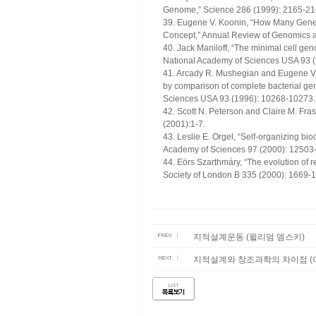
Genome,” Science 286 (1999): 2165-21
39. Eugene V. Koonin, “How Many Gene
Concept,” Annual Review of Genomics 
40. Jack Maniloff, “The minimal cell gen
National Academy of Sciences USA 93 
41. Arcady R. Mushegian and Eugene V. K
by comparison of complete bacterial ge
Sciences USA 93 (1996): 10268-10273.
42. Scott N. Peterson and Claire M. Fras
(2001):1-7.
43. Leslie E. Orgel, “Self-organizing bi
Academy of Sciences 97 (2000): 12503
44. Eörs Szarthmáry, “The evolution of r
Society of London B 335 (2000): 1669-
지적설계운동 (윌리엄 뎀스키)
지적설계와 창조과학의 차이점 (