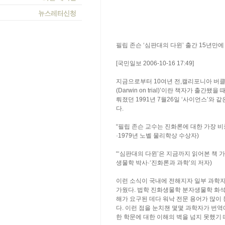
필립 존슨 ‘심판대의 다윈’ 출간 15년만
[국민일보 2006-10-16 17:49]
지금으로부터 10여년 전,캘리포니아 버클
(Darwin on trial)’이란 책자가 출
뤄졌던 1991년 7월26일 ‘사이언스’와 
다.
“필립 존슨 교수는 진화론에 대한 가장 비
·1979년 노벨 물리학상 수상자)
“‘심판대의 다윈’은 지금까지 읽어본 책 
생물학 박사·‘진화론과 과학’의 저자)
이런 소식이 국내에 전해지자 일부 과학자
가웠다. 법학 진화생물학 분자생물학 화석
해가 요구된 데다 워낙 전문 용어가 많이
다. 이런 점을 눈치챈 몇몇 과학자가 번
한 학문에 대한 이해의 벽을 넘지 못했기 