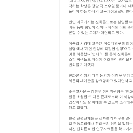
(과학교사, 안산동산고)교사는 "교사들도
각하는 학생은 정말 극 소수일 뿐이다. 
풀어야 하는 하나의 교육과정으로만 받아
반면 미국에서는 진화론으로는 설명할 수
비판 등에 힘입어 신이나 지적인 어떤 존
론할 수 있는 토대가 마련되고 있다.
이승엽 서강대 교수(지적설계연구회 회장)
설명'에서 '자연 현상에 적절한 설명'으
것을 허용했다"면서 "이를 통해 진화론이 
스천 학생들도 자신의 창조론적 관점을 더
변화를 기대했다.
진화론 이외의 다른 논의가 어려운 우리 
화론적 세계관을 강요당하고 있다면서 과
좋은교사운동 김진우 정책위원장은 "진화론
질을 초월한 또 다른 존재로부터 이 세상
입장까지도 잘 이해할 수 있도록 소개해주
라고 말했다.
한편 관련단체들은 진화론의 허구를 알리
일 경동교회에서 진화론의 허점을 알리는
려진 진화론 비판 연구자료들을 학교에서