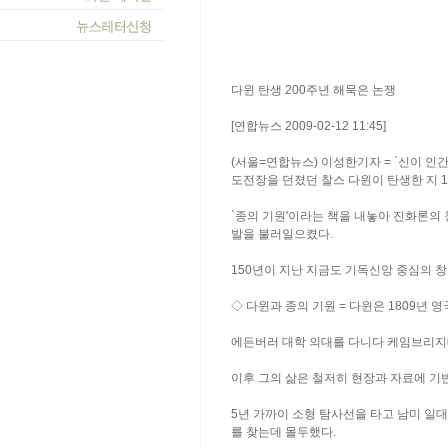
다윈 탄생 200주년 해묵은 논쟁
[연합뉴스 2009-02-12 11:45]
(서울=연합뉴스) 이성한기자 = `신이 인
도전장을 던졌던 찰스 다윈이 탄생한 지 1
`종의 기원'이라는 책을 내놓아 진화론의
발을 불러일으켰다.
150년이 지난 지금도 기독신앙 중심의 
◇ 다윈과 종의 기원 = 다윈은 1809년
에든버러 대학 의대를 다니다 케임브리지
이후 그의 삶은 철저히 현장과 자료에 기
5년 가까이 소형 탐사선을 타고 남미 일
를 찾는데 몰두했다.