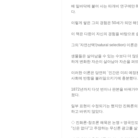
배 밑바닥에 붙어 사는 따개비 연구에만 
다.
이렇게 쌓은 그의 경험은 50세가 되던 해인
이 책은 다윈이 자신의 경험을 바탕으로 
그의 '자연선택'(natural selection)
생물들은 살아남을 수 있는 수보다 더 많
하게 변화한 자손이 살아남아 자손을 퍼뜨
이러한 이론은 당연히 `인간은 미리 예정
사회에 반항을 불러일으키기에 충분했다.
1872년까지 다섯 번이나 판본을 바꿔가
졌다.
일부 표현이 수정되기는 했지만 진화론의 
하고 바뀌지 않았다.
◇ 진화론-창조론 해묵은 논쟁 = 영국인
"신은 없다"고 주장하는 무신론 광고를 실