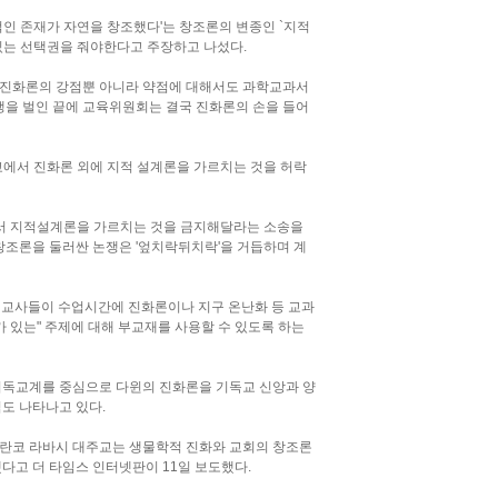
인 존재가 자연을 창조했다'는 창조론의 변종인 `지적
배울 수 있는 선택권을 줘야한다고 주장하고 나섰다.
진화론의 강점뿐 아니라 약점에 대해서도 과학교과서
쟁을 벌인 끝에 교육위원회는 결국 진화론의 손을 들어
교에서 진화론 외에 지적 설계론을 가르치는 것을 허락
서 지적설계론을 가르치는 것을 금지해달라는 소송을
창조론을 둘러싼 논쟁은 '엎치락뒤치락'을 거듭하며 계
 교사들이 수업시간에 진화론이나 지구 온난화 등 교과
가 있는" 주제에 대해 부교재를 사용할 수 있도록 하는
기독교계를 중심으로 다윈의 진화론을 기독교 신앙과 양
도 나타나고 있다.
란코 라바시 대주교는 생물학적 진화와 교회의 창조론
다고 더 타임스 인터넷판이 11일 보도했다.