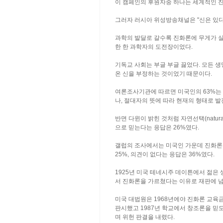
이 캠페인의 후원자중 하나는 세계적인 
그러자 러시아 위성방송채널은 "신은 있다
과학의 발달로 갈수록 진화론에 무게가 실리
한 한 과학자의 도전장이었다.
기독교 사회는 부글 부글 끓었다. 모든 
온 신을 부정하는 것이었기 때문이다.
여론조사기관에 따르면 미국인의 63%는
나, 절대자의 뜻에 따라 현재의 형태로 
반면 다윈이 밝힌 것처럼 자연선택(natural
으로 믿는다는 응답은 26%였다.
갤럽의 조사에서는 미국인 가운데 진화론을
25%, 의견이 없다는 응답은 36%였다.
1925년 미국 테네시주 데이튼에서 젊은
서 진화론을 가르쳤다는 이유로 재판에 넘
미국 대법원은 1968년에야 진화론 교육
판시했고 1987년 학교에서 창조론을 믿
며 위헌 판결을 내렸다.