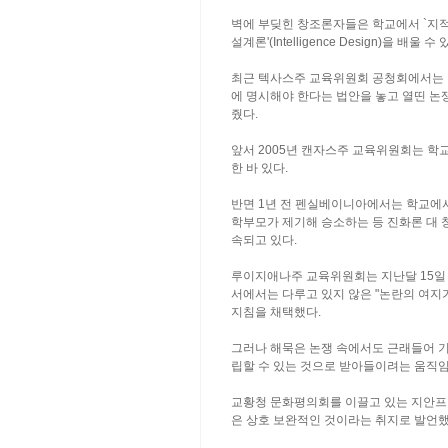
벽에 부딪힌 창조론자들은 학교에서 `지적
설계론'(Intelligence Design)을 
최근 텍사스주 교육위원회 공청회에서는 
에 명시해야 한다는 법안을 놓고 열띤 논
줬다.
앞서 2005년 캔자스주 교육위원회는 학
한 바 있다.
반면 1년 전 펜실베이니아에서는 학교에
학부모가 제기해 승소하는 등 진화론 대 
속되고 있다.
루이지애나주 교육위원회는 지난달 15일
서에서는 다루고 있지 않은 "논란의 여지
지침을 채택했다.
그러나 해묵은 논쟁 속에서도 근래들어 
립할 수 있는 것으로 받아들이려는 움직임
교황청 문화평의회를 이끌고 있는 지안프
은 상호 보완적인 것이라는 취지로 발언했