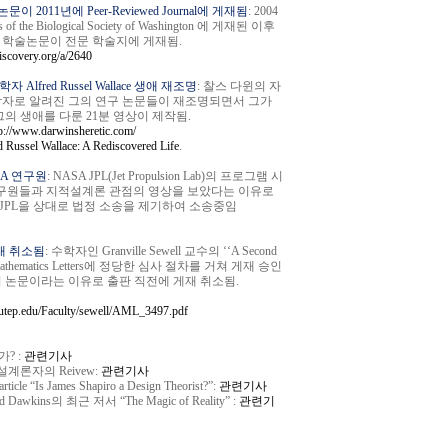
이 2011년에 Peer-Reviewed Journal에 게재됨
: 2004
 of the Biological Society of Washington
에 게재된 이후
째 학술논문이 전문 학술지에 게재됨.
iscovery.org/a/2640
fred Russel Wallace 생애 재조명
: 찰스 다윈의 자
학자로 알려진 그의 연구 논문들이 재조명되면서 그가
의 생애를 다룬 21분 영상이 제작됨.
tp://www.darwinsheretic.com/
d Russel Wallace: A Rediscovered Life
.
SA 연구원
: NASA JPL(Jet Propulsion Lab)의 프로그램 시
동료 연구원들과 지적설계론 관점의 영상을 보았다는 이유로
가 JPL을 상대로 법정 소송을 제기하여 소송중임
게재 취소됨
: 수학자인 Granville Sewell 교수의 ‘‘A Second
lied Mathematics Letters에 정당한 심사 절차를 거쳐 게재 승인
 논문이라는 이유로 출판 직전에 게재 취소됨.
utep.edu/Faculty/sewell/AML_3497.pdf
? :
관련기사
적설계론자의 Reivew:
관련기사
cle “Is James Shapiro a Design Theorist?”:
관련기사
kins의 최근 저서 “The Magic of Reality” :
관련기