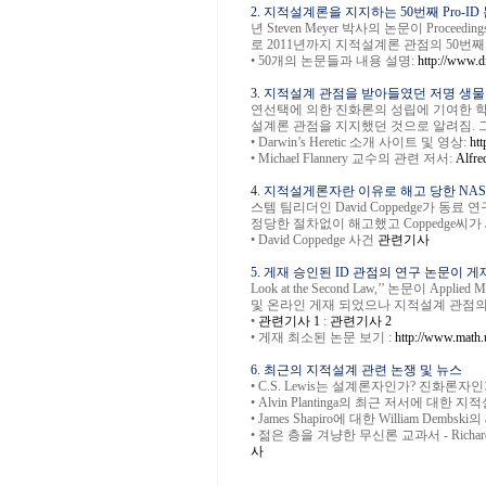
2. 지적설계론을 지지하는 50번째 Pro-ID 논문
년 Steven Meyer 박사의 논문이
Proceedings
로 2011년까지 지적설계론 관점의 50번
•
50개의 논문들과 내용 설명:
http://www.d
3. 지적설계 관점을 받아들였던 저명 생물학자 Al
연선택에 의한 진화론의 성립에 기여한 
설계론 관점을 지지했던 것으로 알려짐. 그
•
Darwin’s Heretic 소개 사이트 및 영상:
ht
•
Michael Flannery 교수의 관련 저서:
Alfre
4. 지적설게론자란 이유로 해고 당한 NA
스템 팀리더인 David Coppedge가 
정당한 절차없이 해고했고 Coppedge씨
•
David Coppedge 사건
관련기사
5. 게재 승인된 ID 관점의 연구 논문이 
Look at the Second Law,’’ 논문이 App
및 온라인 게재 되었으나 지적설계 관점의
•
관련기사 1
:
관련기사 2
•
게재 최소된 논문 보기 :
http://www.math.
6. 최근의 지적설계 관련 논쟁 및 뉴스
•
C.S. Lewis는 설계론자인가? 진화론자인가
•
Alvin Plantinga의 최근 저서에 대한 지
•
James Shapiro에 대한 William Dembski의 arti
•
젊은 층을 겨냥한 무신론 교과서 - Richard Daw
사