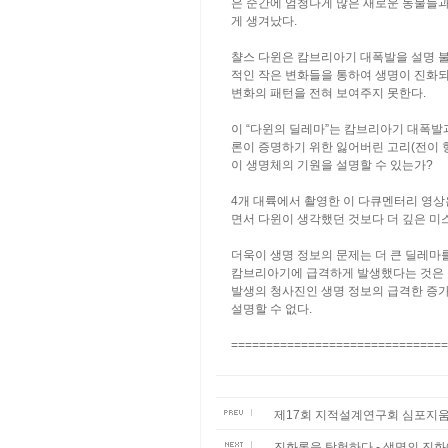
은 순간에 엄청나게 많은 새로운 동물들과
게 생겨났다.
챨스 다윈은 캄브리아기 대폭발을 설명 불
적인 작은 변화들을 통하여 생명이 진화되
변화의 패턴을 전혀 보여주지 못한다.
이 “다윈의 딜레마”는 캄브리아기 대폭발
론이 증명하기 위한 잃어버린 고리(전이 
이 생명체의 기원을 설명할 수 있는가?
4개 대륙에서 촬영한 이 다큐멘터리 영상
면서 다윈이 생각했던 것보다 더 깊은 미
더욱이 생명 정보의 문제는 더 큰 딜레마
캄브리아기에 급격하게 발생했다는 것은 
발생의 청사진인 생명 정보의 급격한 증
설명할 수 없다.
===============================
제17회 지적설계연구회 심포지움 개최
진화론을 탐험하다 - 생명의 진화에