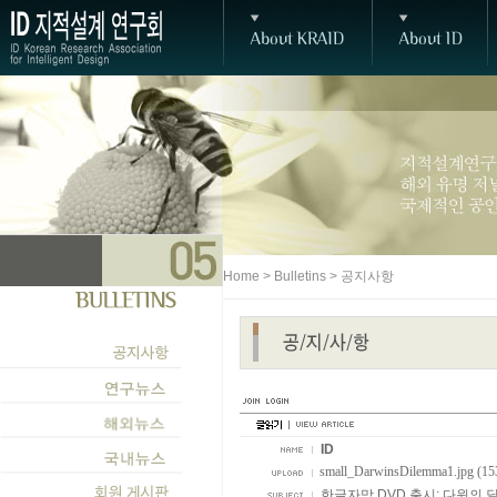
Home > Bulletins > 공지사항
ID
small_DarwinsDilemma1.jpg (15
한글자막 DVD 출시: 다윈의