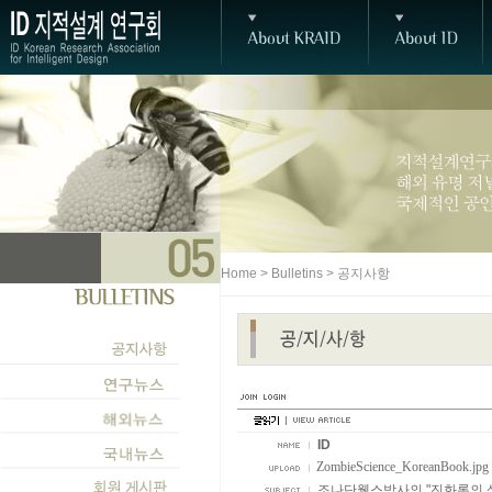
Home > Bulletins > 공지사항
ID
ZombieScience_KoreanBook.jpg 
조나단웰스박사의 "진화론의 상