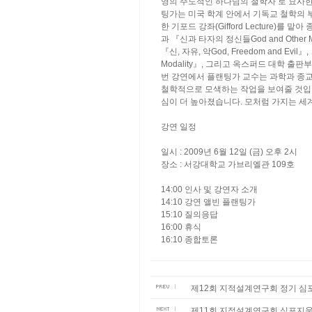
영의 주도적인 하나님의 철학자’로 묘사한 
팅가는 미국 학계 안에서 기독교 철학의 부
한 기포드 강좌(Gifford Lecture)를
과 『신과 타자의 정신들God and Other Mi
『신, 자유, 악God, Freedom and Evil』,
Modality』, 그리고 옥스퍼드 대학 출
번 강연에서 플랜팅가 교수는 과학과 종교
철학적으로 모색하는 작업을 보여줄 것입니
심이 더 높아졌습니다. 모처럼 가지는 세
강연 일정
일시 : 2009년 6월 12일 (금) 오후 2시
장소 : 서강대학교 가브리엘관 109호
14:00 인사 및 강연자 소개
14:10 강연 앨빈 플랜팅가
15:10 질의응답
16:00 휴식
16:10 종합토론
제12회 지적설계연구회 정기 심포지움
제11회 지적설계연구회 심포지움 및