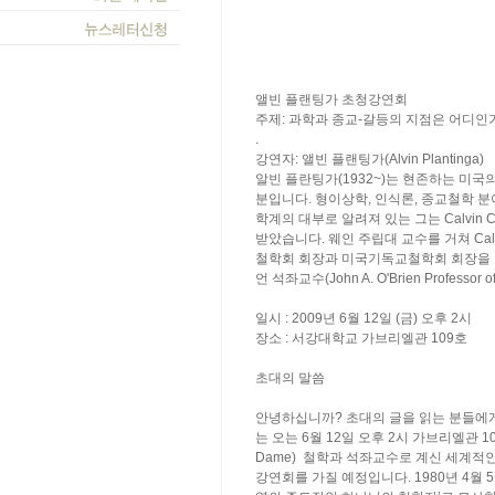
앨빈 플랜팅가 초청강연회
주제: 과학과 종교-갈등의 지점은 어디인
.
강연자: 앨빈 플랜팅가(Alvin Plantinga)
알빈 플란팅가(1932~)는 현존하는 미
분입니다. 형이상학, 인식론, 종교철학 
학계의 대부로 알려져 있는 그는 Calvin
받았습니다. 웨인 주립대 교수를 거쳐 Calv
철학회 회장과 미국기독교철학회 회장을 
언 석좌교수(John A. O'Brien Professor
일시 : 2009년 6월 12일 (금) 오후 2시
장소 : 서강대학교 가브리엘관 109호
초대의 말씀
안녕하십니까? 초대의 글을 읽는 분들에
는 오는 6월 12일 오후 2시 가브리엘관 109
Dame) 철학과 석좌교수로 계신 세계적
강연회를 가질 예정입니다. 1980년 4월 