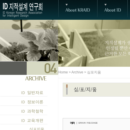
Home > Archive > 심포지움