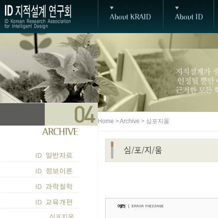
Home > Archive > 심포지움