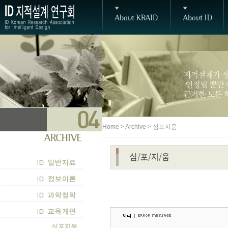
Home > Archive > 심포지움