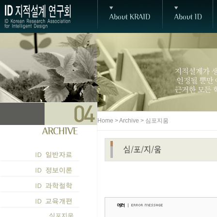
Home > Archive > 심포지움