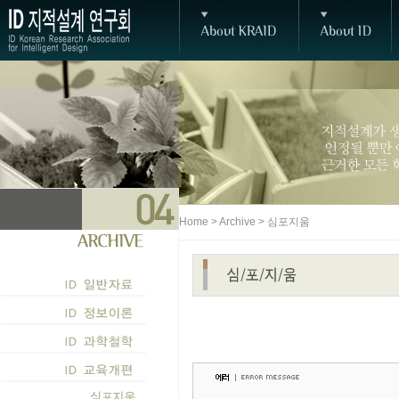
Home > Archive > 심포지움