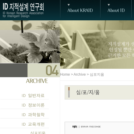
Home > Archive > 심포지움