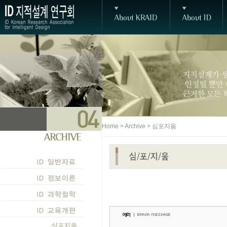
Home > Archive > 심포지움