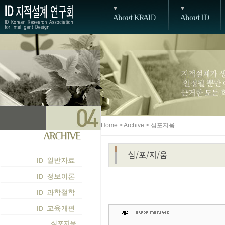
Home > Archive > 심포지움